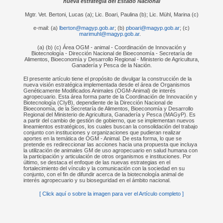
nueva estrategia del Estado Nacional
Mgtr. Vet. Bertoni, Lucas (a); Lic. Boari, Paulina (b); Lic. Mühl, Marina (c)
e-mail: (a)
lberton@magyp.gob.ar
; (b)
pboari@magyp.gob.ar
; (c)
marimuhl@magyp.gob.ar
.
(a) (b) (c) Área OGM - animal - Coordinación de Innovación y
Biotecnología - Dirección Nacional de Bioeconomía - Secretaría de
Alimentos, Bioeconomía y Desarrollo Regional - Ministerio de Agricultura,
Ganadería y Pesca de la Nación.
El presente artículo tiene el propósito de divulgar la construcción de la
nueva visión estratégica implementada desde el área de Organismos
Genéticamente Modificados Animales (OGM-Animal) de interés
agropecuario. Esta área forma parte de la Coordinación de Innovación y
Biotecnología (CIyB), dependiente de la Dirección Nacional de
Bioeconomía, de la Secretaría de Alimentos, Bioeconomía y Desarrollo
Regional del Ministerio de Agricultura, Ganadería y Pesca (MAGyP). Es
a partir del cambio de gestión de gobierno, que se implementan nuevos
lineamientos estratégicos, los cuales buscan la consolidación del trabajo
conjunto con instituciones y organizaciones que pudieran realizar
aportes en la temática de OGM - Animal. De esta forma, lo que se
pretende es redireccionar las acciones hacia una propuesta que incluya
la utilización de animales GM de uso agropecuario en salud humana con
la participación y articulación de otros organismos e instituciones. Por
último, se destaca el enfoque de las nuevas estrategias en el
fortalecimiento del vínculo y la comunicación con la sociedad en su
conjunto, con el fin de difundir acerca de la biotecnología animal de
interés agropecuario y su bioseguridad en el ámbito nacional.
[ Click aquí o sobre la imagen para ver el Artículo completo ]