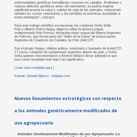
enfermedades genéticas hereditarias comunes en caballos. Al eliminar o
reparar defectos genéticos antes del nacimiento, se podría mejorar
significativamente la salud y calidad de vida de los animales, reduciendo
también los costos veterinarios y las pérdidas económicas asociadas a
estas patologías”, subrayó.
Para este trabajo científico excepcional, los criadores Doña Sofia
Polo y Alberto Pedro Heguy eligieron editar la famosa yegua
multipremiada Polo Pureza, declarada mejor yegua del Abierto Argentino
de Palermo, que forma parte del “Salón de la Fama” de la Asociación
Argentina de Criadores de Caballos de Polo (AACCP).
Fue el propio Heguy, célebre polista, veterinario y fundador de la AACCP,
17 veces campeón de campeonato argentino abierto de polo, y Doña
Sofía quienes encomendaron a Kheiron Biotech llevar adelante lo que
tuvo como resultado este logro tan significativo.
[
Leer nota completa aquí
]
Fuente:
Daniela Blanco - Infobae.com
Nuevos lineamientos estratégicos con respecto
a los animales genéticamente modificados de
uso agropecuario
Animales Genéticamente Modificados de uso Agropecuario: La