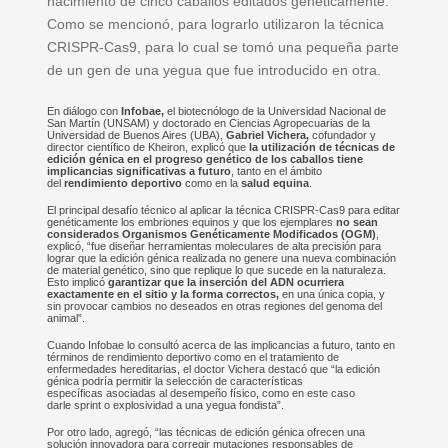
nacimiento de cinco caballos editados genéticamente.
Como se mencionó, para lograrlo utilizaron la técnica
CRISPR-Cas9, para lo cual se tomó una pequeña parte
de un gen de una yegua que fue introducido en otra.
En diálogo con
Infobae,
el biotecnólogo de la Universidad Nacional de
San Martín (UNSAM) y doctorado en Ciencias Agropecuarias de la
Universidad de Buenos Aires (UBA),
Gabriel Vichera,
cofundador y
director científico de Kheiron, explicó que
la utilización de técnicas de
edición génica en el progreso genético de los caballos tiene
implicancias significativas a futuro
, tanto en el ámbito
del
rendimiento deportivo
como en la
salud equina
.
El principal desafío técnico al aplicar la técnica CRISPR-Cas9 para editar
genéticamente los embriones equinos y que los ejemplares
no sean
considerados Organismos Genéticamente Modificados (OGM)
,
explicó, “fue diseñar herramientas moleculares de alta precisión para
lograr que la edición génica realizada no genere una nueva combinación
de material genético, sino que replique lo que sucede en la naturaleza.
Esto implicó
garantizar que la inserción del ADN ocurriera
exactamente en el sitio y la forma correctos,
en una única copia, y
sin provocar cambios no deseados en otras regiones del genoma del
animal”.
Cuando Infobae lo consultó acerca de las implicancias a futuro, tanto en
términos de rendimiento deportivo como en el tratamiento de
enfermedades hereditarias, el doctor Vichera destacó que “la edición
génica podría permitir la selección de características
específicas asociadas al desempeño físico, como en este caso
darle sprint o explosividad a una yegua fondista”.
Por otro lado, agregó, “las técnicas de edición génica ofrecen una
solución innovadora para corregir mutaciones responsables de