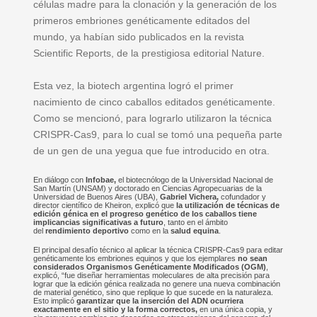
células madre para la clonación y la generación de los
primeros embriones genéticamente editados del
mundo, ya habían sido publicados en la revista
Scientific Reports, de la prestigiosa editorial Nature.
Esta vez, la biotech argentina logró el primer
nacimiento de cinco caballos editados genéticamente.
Como se mencionó, para lograrlo utilizaron la técnica
CRISPR-Cas9, para lo cual se tomó una pequeña parte
de un gen de una yegua que fue introducido en otra.
En diálogo con
Infobae,
el biotecnólogo de la Universidad Nacional de
San Martín (UNSAM) y doctorado en Ciencias Agropecuarias de la
Universidad de Buenos Aires (UBA),
Gabriel Vichera,
cofundador y
director científico de Kheiron, explicó que
la utilización de técnicas de
edición génica en el progreso genético de los caballos tiene
implicancias significativas a futuro
, tanto en el ámbito
del
rendimiento deportivo
como en la
salud equina
.
El principal desafío técnico al aplicar la técnica CRISPR-Cas9 para editar
genéticamente los embriones equinos y que los ejemplares
no sean
considerados Organismos Genéticamente Modificados (OGM)
,
explicó, “fue diseñar herramientas moleculares de alta precisión para
lograr que la edición génica realizada no genere una nueva combinación
de material genético, sino que replique lo que sucede en la naturaleza.
Esto implicó
garantizar que la inserción del ADN ocurriera
exactamente en el sitio y la forma correctos,
en una única copia, y