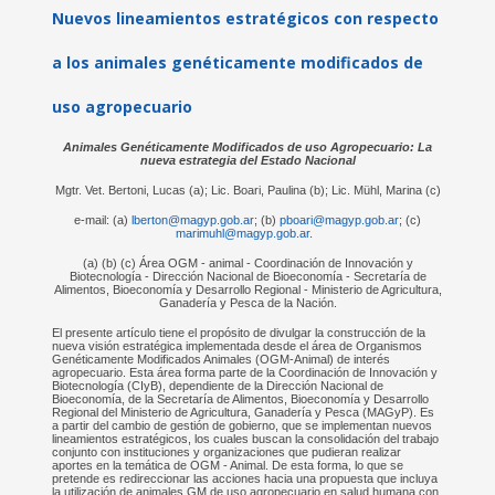
Nuevos lineamientos estratégicos con respecto
a los animales genéticamente modificados de
uso agropecuario
Animales Genéticamente Modificados de uso Agropecuario: La
nueva estrategia del Estado Nacional
Mgtr. Vet. Bertoni, Lucas (a); Lic. Boari, Paulina (b); Lic. Mühl, Marina (c)
e-mail: (a)
lberton@magyp.gob.ar
; (b)
pboari@magyp.gob.ar
; (c)
marimuhl@magyp.gob.ar
.
(a) (b) (c) Área OGM - animal - Coordinación de Innovación y
Biotecnología - Dirección Nacional de Bioeconomía - Secretaría de
Alimentos, Bioeconomía y Desarrollo Regional - Ministerio de Agricultura,
Ganadería y Pesca de la Nación.
El presente artículo tiene el propósito de divulgar la construcción de la
nueva visión estratégica implementada desde el área de Organismos
Genéticamente Modificados Animales (OGM-Animal) de interés
agropecuario. Esta área forma parte de la Coordinación de Innovación y
Biotecnología (CIyB), dependiente de la Dirección Nacional de
Bioeconomía, de la Secretaría de Alimentos, Bioeconomía y Desarrollo
Regional del Ministerio de Agricultura, Ganadería y Pesca (MAGyP). Es
a partir del cambio de gestión de gobierno, que se implementan nuevos
lineamientos estratégicos, los cuales buscan la consolidación del trabajo
conjunto con instituciones y organizaciones que pudieran realizar
aportes en la temática de OGM - Animal. De esta forma, lo que se
pretende es redireccionar las acciones hacia una propuesta que incluya
la utilización de animales GM de uso agropecuario en salud humana con