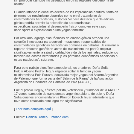
sin provocar cambios no deseados en otras regiones del genoma del
animal”.
Cuando Infobae lo consultó acerca de las implicancias a futuro, tanto en
términos de rendimiento deportivo como en el tratamiento de
enfermedades hereditarias, el doctor Vichera destacó que “la edición
génica podría permitir la selección de características
específicas asociadas al desempeño físico, como en este caso
darle sprint o explosividad a una yegua fondista”.
Por otro lado, agregó, “las técnicas de edición génica ofrecen una
solución innovadora para corregir mutaciones responsables de
enfermedades genéticas hereditarias comunes en caballos. Al eliminar o
reparar defectos genéticos antes del nacimiento, se podría mejorar
significativamente la salud y calidad de vida de los animales, reduciendo
también los costos veterinarios y las pérdidas económicas asociadas a
estas patologías”, subrayó.
Para este trabajo científico excepcional, los criadores Doña Sofia
Polo y Alberto Pedro Heguy eligieron editar la famosa yegua
multipremiada Polo Pureza, declarada mejor yegua del Abierto Argentino
de Palermo, que forma parte del “Salón de la Fama” de la Asociación
Argentina de Criadores de Caballos de Polo (AACCP).
Fue el propio Heguy, célebre polista, veterinario y fundador de la AACCP,
17 veces campeón de campeonato argentino abierto de polo, y Doña
Sofía quienes encomendaron a Kheiron Biotech llevar adelante lo que
tuvo como resultado este logro tan significativo.
[
Leer nota completa aquí
]
Fuente:
Daniela Blanco - Infobae.com