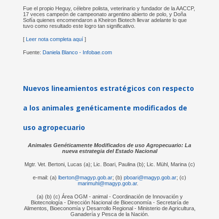
Fue el propio Heguy, célebre polista, veterinario y fundador de la AACCP,
17 veces campeón de campeonato argentino abierto de polo, y Doña
Sofía quienes encomendaron a Kheiron Biotech llevar adelante lo que
tuvo como resultado este logro tan significativo.
[
Leer nota completa aquí
]
Fuente:
Daniela Blanco - Infobae.com
Nuevos lineamientos estratégicos con respecto
a los animales genéticamente modificados de
uso agropecuario
Animales Genéticamente Modificados de uso Agropecuario: La
nueva estrategia del Estado Nacional
Mgtr. Vet. Bertoni, Lucas (a); Lic. Boari, Paulina (b); Lic. Mühl, Marina (c)
e-mail: (a)
lberton@magyp.gob.ar
; (b)
pboari@magyp.gob.ar
; (c)
marimuhl@magyp.gob.ar
.
(a) (b) (c) Área OGM - animal - Coordinación de Innovación y
Biotecnología - Dirección Nacional de Bioeconomía - Secretaría de
Alimentos, Bioeconomía y Desarrollo Regional - Ministerio de Agricultura,
Ganadería y Pesca de la Nación.