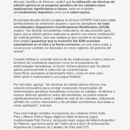
director científico de Kheiron, explicó que
la utilización de técnicas de
edición génica en el progreso genético de los caballos tiene
implicancias significativas a futuro
, tanto en el ámbito
del
rendimiento deportivo
como en la
salud equina
.
El principal desafío técnico al aplicar la técnica CRISPR-Cas9 para editar
genéticamente los embriones equinos y que los ejemplares
no sean
considerados Organismos Genéticamente Modificados (OGM)
,
explicó, “fue diseñar herramientas moleculares de alta precisión para
lograr que la edición génica realizada no genere una nueva combinación
de material genético, sino que replique lo que sucede en la naturaleza.
Esto implicó
garantizar que la inserción del ADN ocurriera
exactamente en el sitio y la forma correctos,
en una única copia, y
sin provocar cambios no deseados en otras regiones del genoma del
animal”.
Cuando Infobae lo consultó acerca de las implicancias a futuro, tanto en
términos de rendimiento deportivo como en el tratamiento de
enfermedades hereditarias, el doctor Vichera destacó que “la edición
génica podría permitir la selección de características
específicas asociadas al desempeño físico, como en este caso
darle sprint o explosividad a una yegua fondista”.
Por otro lado, agregó, “las técnicas de edición génica ofrecen una
solución innovadora para corregir mutaciones responsables de
enfermedades genéticas hereditarias comunes en caballos. Al eliminar o
reparar defectos genéticos antes del nacimiento, se podría mejorar
significativamente la salud y calidad de vida de los animales, reduciendo
también los costos veterinarios y las pérdidas económicas asociadas a
estas patologías”, subrayó.
Para este trabajo científico excepcional, los criadores Doña Sofia
Polo y Alberto Pedro Heguy eligieron editar la famosa yegua
multipremiada Polo Pureza, declarada mejor yegua del Abierto Argentino
de Palermo, que forma parte del “Salón de la Fama” de la Asociación
Argentina de Criadores de Caballos de Polo (AACCP).