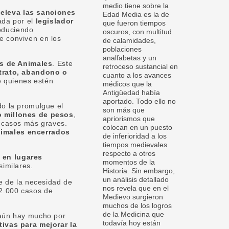
medio tiene sobre la
e
eleva las sanciones
Edad Media es la de
ada por el
legislador
que fueron tiempos
roduciendo
oscuros, con multitud
e conviven en los
de calamidades,
poblaciones
analfabetas y un
es de Animales
. Este
retroceso sustancial en
trato, abandono o
cuanto a los avances
ue quienes estén
médicos que la
Antigüedad había
aportado. Todo ello no
do la promulgue el
son más que
o millones de pesos
,
apriorismos que
 casos más graves.
colocan en un puesto
nimales encerrados
de inferioridad a los
tiempos medievales
respecto a otros
 en lugares
momentos de la
similares.
Historia. Sin embargo,
un análisis detallado
e de la necesidad de
nos revela que en el
 12.000 casos de
Medievo surgieron
muchos de los logros
de la Medicina que
 aún hay mucho por
todavía hoy están
tivas para mejorar la