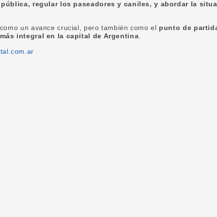
 pública, regular los paseadores y caniles, y abordar la situ
a como un avance crucial, pero también como el
punto de partida
más integral en la capital de Argentina
.
tal.com.ar
book
tter
WhatsApp