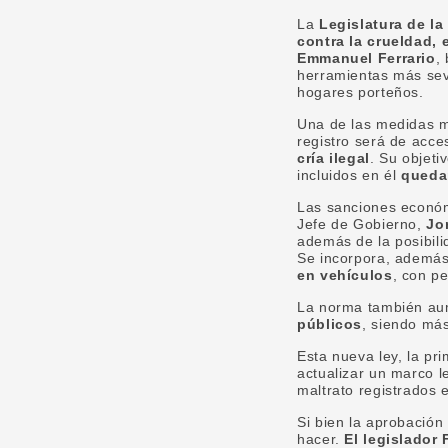
La
Legislatura de l
contra la crueldad, 
Emmanuel Ferrario
,
herramientas más sev
hogares porteños.
Una de las medidas má
registro será de acce
cría ilegal
. Su objeti
incluidos en él
quedar
Las sanciones económ
Jefe de Gobierno,
Jo
además de la posibil
Se incorpora, ademá
en vehículos
, con pe
La norma también au
públicos
, siendo más
Esta nueva ley, la pr
actualizar un marco 
maltrato registrados 
Si bien la aprobació
hacer.
El legislador 