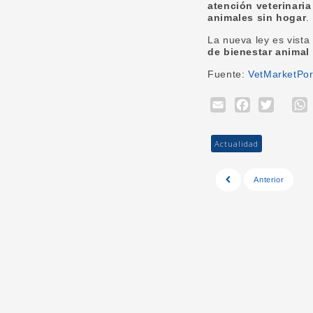
atención veterinaria
animales sin hogar
.
La nueva ley es vist
de bienestar animal 
Fuente:
VetMarketPor
Email
Face
Twi
Actualidad
Anterior