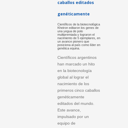
caballos editados
genéticamente
Científicos de la biotecnológica
Kheiron editaron los genes de
una yegua de polo
multipremiada y lograron el
nacimiento de 5 ejemplares, en
un avance pionero que
posiciona al país como líder en
genética equina.
Científicos argentinos
han marcado un hito
en la biotecnología
global al lograr el
nacimiento de los
primeros cinco caballos
genéticamente
editados del mundo.
Este avance,
impulsado por un
equipo de