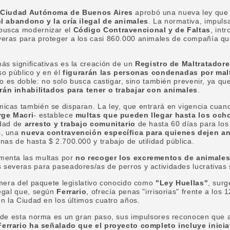
a Ciudad Autónoma de Buenos Aires
aprobó una nueva ley qu
el abandono y la cría ilegal de animales
. La normativa, impuls
 busca modernizar el
Código Contravencional y de Faltas
, int
eras para proteger a los casi 860.000 animales de compañía qu
s significativas es la creación de un
Registro de Maltratador
so público y en él
figurarán las personas condenadas por mal
vo es doble: no solo busca castigar, sino también prevenir, ya q
án inhabilitados para tener o trabajar con animales
.
icas también se disparan. La ley, que entrará en vigencia cuan
rge Macri
- establece
multas que pueden llegar hasta los och
idad de
arresto y trabajo comunitario
de hasta 60 días para los
s, una
nueva contravención específica para quienes dejen a
nas de hasta $ 2.700.000 y trabajo de utilidad pública.
menta las multas por
no recoger los excrementos de animales
 severas para paseadores/as de perros y actividades lucrativas 
imera del paquete legislativo conocido como
"Ley Huellas"
, surg
legal que, según
Ferrario
, ofrecía penas "irrisorias" frente a los
en la Ciudad en los últimos cuatro años.
n de esta norma es un gran paso, sus impulsores reconocen que
Ferrario ha señalado que el proyecto completo incluye inicia