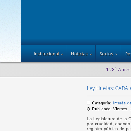
Institucional
Noticias
Socios
Re
128º Anive
Ley Huellas: CABA e
Categoría:
Interés g
Publicado: Viernes,
La Legislatura de la
por crueldad, abandon
registro público de 