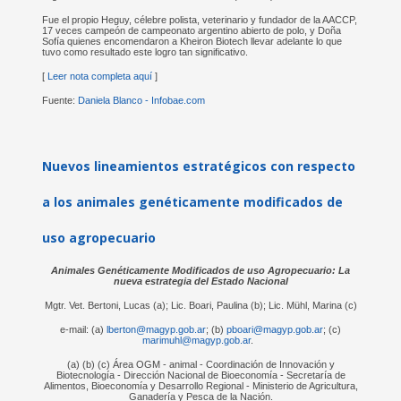
Fue el propio Heguy, célebre polista, veterinario y fundador de la AACCP,
17 veces campeón de campeonato argentino abierto de polo, y Doña
Sofía quienes encomendaron a Kheiron Biotech llevar adelante lo que
tuvo como resultado este logro tan significativo.
[
Leer nota completa aquí
]
Fuente:
Daniela Blanco - Infobae.com
Nuevos lineamientos estratégicos con respecto
a los animales genéticamente modificados de
uso agropecuario
Animales Genéticamente Modificados de uso Agropecuario: La
nueva estrategia del Estado Nacional
Mgtr. Vet. Bertoni, Lucas (a); Lic. Boari, Paulina (b); Lic. Mühl, Marina (c)
e-mail: (a)
lberton@magyp.gob.ar
; (b)
pboari@magyp.gob.ar
; (c)
marimuhl@magyp.gob.ar
.
(a) (b) (c) Área OGM - animal - Coordinación de Innovación y
Biotecnología - Dirección Nacional de Bioeconomía - Secretaría de
Alimentos, Bioeconomía y Desarrollo Regional - Ministerio de Agricultura,
Ganadería y Pesca de la Nación.