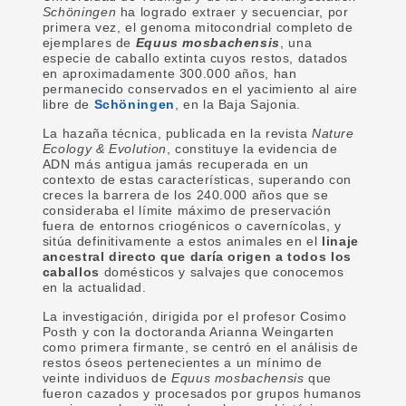
Schöningen
ha logrado extraer y secuenciar, por
primera vez, el genoma mitocondrial completo de
ejemplares de
Equus mosbachensis
, una
especie de caballo extinta cuyos restos, datados
en aproximadamente 300.000 años, han
permanecido conservados en el yacimiento al aire
libre de
Schöningen
, en la Baja Sajonia.
La hazaña técnica, publicada en la revista
Nature
Ecology & Evolution
, constituye la evidencia de
ADN más antigua jamás recuperada en un
contexto de estas características, superando con
creces la barrera de los 240.000 años que se
consideraba el límite máximo de preservación
fuera de entornos criogénicos o cavernícolas, y
sitúa definitivamente a estos animales en el
linaje
ancestral directo que daría origen a todos los
caballos
domésticos y salvajes que conocemos
en la actualidad.
La investigación, dirigida por el profesor Cosimo
Posth y con la doctoranda Arianna Weingarten
como primera firmante, se centró en el análisis de
restos óseos pertenecientes a un mínimo de
veinte individuos de
Equus mosbachensis
que
fueron cazados y procesados por grupos humanos