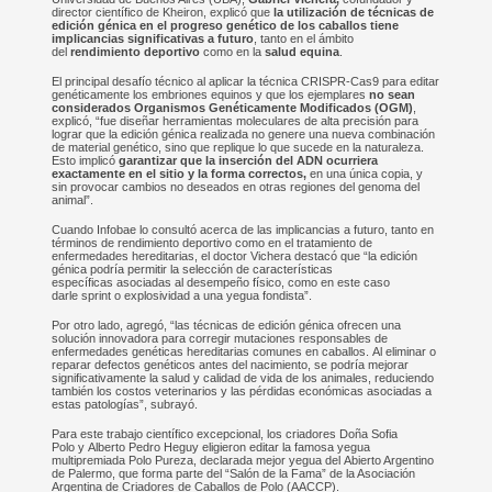
director científico de Kheiron, explicó que
la utilización de técnicas de
edición génica en el progreso genético de los caballos tiene
implicancias significativas a futuro
, tanto en el ámbito
del
rendimiento deportivo
como en la
salud equina
.
El principal desafío técnico al aplicar la técnica CRISPR-Cas9 para editar
genéticamente los embriones equinos y que los ejemplares
no sean
considerados Organismos Genéticamente Modificados (OGM)
,
explicó, “fue diseñar herramientas moleculares de alta precisión para
lograr que la edición génica realizada no genere una nueva combinación
de material genético, sino que replique lo que sucede en la naturaleza.
Esto implicó
garantizar que la inserción del ADN ocurriera
exactamente en el sitio y la forma correctos,
en una única copia, y
sin provocar cambios no deseados en otras regiones del genoma del
animal”.
Cuando Infobae lo consultó acerca de las implicancias a futuro, tanto en
términos de rendimiento deportivo como en el tratamiento de
enfermedades hereditarias, el doctor Vichera destacó que “la edición
génica podría permitir la selección de características
específicas asociadas al desempeño físico, como en este caso
darle sprint o explosividad a una yegua fondista”.
Por otro lado, agregó, “las técnicas de edición génica ofrecen una
solución innovadora para corregir mutaciones responsables de
enfermedades genéticas hereditarias comunes en caballos. Al eliminar o
reparar defectos genéticos antes del nacimiento, se podría mejorar
significativamente la salud y calidad de vida de los animales, reduciendo
también los costos veterinarios y las pérdidas económicas asociadas a
estas patologías”, subrayó.
Para este trabajo científico excepcional, los criadores Doña Sofia
Polo y Alberto Pedro Heguy eligieron editar la famosa yegua
multipremiada Polo Pureza, declarada mejor yegua del Abierto Argentino
de Palermo, que forma parte del “Salón de la Fama” de la Asociación
Argentina de Criadores de Caballos de Polo (AACCP).