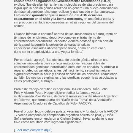
considerados Organismos Genéticamente Modificados (OGM)
,
explicó, “fue diseñar herramientas moleculares de alta precisión para
lograr que la edición génica realizada no genere una nueva combinación
de material genético, sino que replique lo que sucede en la naturaleza.
Esto implicó
garantizar que la inserción del ADN ocurriera
exactamente en el sitio y la forma correctos,
en una única copia, y
sin provocar cambios no deseados en otras regiones del genoma del
animal”.
Cuando Infobae lo consultó acerca de las implicancias a futuro, tanto en
términos de rendimiento deportivo como en el tratamiento de
enfermedades hereditarias, el doctor Vichera destacó que “la edición
génica podría permitir la selección de características
específicas asociadas al desempeño físico, como en este caso
darle sprint o explosividad a una yegua fondista”.
Por otro lado, agregó, “las técnicas de edición génica ofrecen una
solución innovadora para corregir mutaciones responsables de
enfermedades genéticas hereditarias comunes en caballos. Al eliminar o
reparar defectos genéticos antes del nacimiento, se podría mejorar
significativamente la salud y calidad de vida de los animales, reduciendo
también los costos veterinarios y las pérdidas económicas asociadas a
estas patologías”, subrayó.
Para este trabajo científico excepcional, los criadores Doña Sofia
Polo y Alberto Pedro Heguy eligieron editar la famosa yegua
multipremiada Polo Pureza, declarada mejor yegua del Abierto Argentino
de Palermo, que forma parte del “Salón de la Fama” de la Asociación
Argentina de Criadores de Caballos de Polo (AACCP).
Fue el propio Heguy, célebre polista, veterinario y fundador de la AACCP,
17 veces campeón de campeonato argentino abierto de polo, y Doña
Sofía quienes encomendaron a Kheiron Biotech llevar adelante lo que
tuvo como resultado este logro tan significativo.
[
Leer nota completa aquí
]