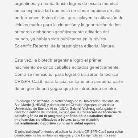
argentinos, ya había tenido logros de escala mundial
en su especialidad que es la de clonar equinos de alta
performance. Estos éxitos, que incluyen la utilización de
células madre para la clonación y la generación de los
primeros embriones genéticamente editados del
mundo, ya habían sido publicados en la revista
Scientific Reports, de la prestigiosa editorial Nature.
Esta vez, la biotech argentina logró el primer
nacimiento de cinco caballos editados genéticamente.
Como se mencionó, para lograrlo utilizaron la técnica
CRISPR-Cas9, para lo cual se tomó una pequeña parte
de un gen de una yegua que fue introducido en otra.
En diálogo con
Infobae,
el biotecnólogo de la Universidad Nacional de
San Martín (UNSAM) y doctorado en Ciencias Agropecuarias de la
Universidad de Buenos Aires (UBA),
Gabriel Vichera,
cofundador y
director científico de Kheiron, explicó que
la utilización de técnicas de
edición génica en el progreso genético de los caballos tiene
implicancias significativas a futuro
, tanto en el ámbito
del
rendimiento deportivo
como en la
salud equina
.
El principal desafío técnico al aplicar la técnica CRISPR-Cas9 para editar
genéticamente los embriones equinos y que los ejemplares
no sean