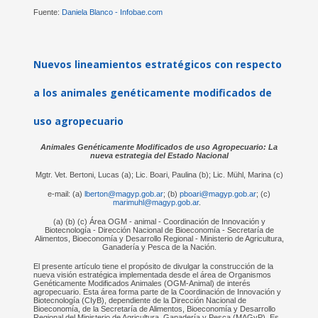
Fuente:
Daniela Blanco - Infobae.com
Nuevos lineamientos estratégicos con respecto
a los animales genéticamente modificados de
uso agropecuario
Animales Genéticamente Modificados de uso Agropecuario: La
nueva estrategia del Estado Nacional
Mgtr. Vet. Bertoni, Lucas (a); Lic. Boari, Paulina (b); Lic. Mühl, Marina (c)
e-mail: (a)
lberton@magyp.gob.ar
; (b)
pboari@magyp.gob.ar
; (c)
marimuhl@magyp.gob.ar
.
(a) (b) (c) Área OGM - animal - Coordinación de Innovación y
Biotecnología - Dirección Nacional de Bioeconomía - Secretaría de
Alimentos, Bioeconomía y Desarrollo Regional - Ministerio de Agricultura,
Ganadería y Pesca de la Nación.
El presente artículo tiene el propósito de divulgar la construcción de la
nueva visión estratégica implementada desde el área de Organismos
Genéticamente Modificados Animales (OGM-Animal) de interés
agropecuario. Esta área forma parte de la Coordinación de Innovación y
Biotecnología (CIyB), dependiente de la Dirección Nacional de
Bioeconomía, de la Secretaría de Alimentos, Bioeconomía y Desarrollo
Regional del Ministerio de Agricultura, Ganadería y Pesca (MAGyP). Es