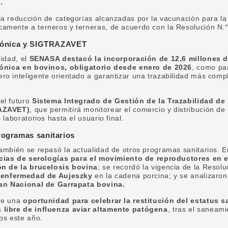
.
la reducción de categorías alcanzadas por la vacunación para l
amente a terneros y terneras, de acuerdo con la Resolución N.
ctrónica y SIGTRAZAVET
lidad, el
SENASA destacó la incorporación de 12,6 millones d
rónica en bovinos, obligatorio desde enero de 2026
, como par
o inteligente orientado a garantizar una trazabilidad más compl
el futuro
Sistema Integrado de Gestión de la Trazabilidad de
RAZAVET)
, que permitirá monitorear el comercio y distribución 
 laboratorios hasta el usuario final.
rogramas sanitarios
ambién se repasó la actualidad de otros programas sanitarios. 
cias de serologías para el movimiento de reproductores en 
ón de la brucelosis bovina
; se recordó la vigencia de la Resol
a enfermedad de Aujeszky
en la cadena porcina; y se analizaron
an Nacional de Garrapata bovina.
ue una
oportunidad para celebrar la restitución del estatus sa
 libre de influenza aviar altamente patógena
, tras el saneami
os este año.