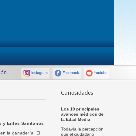
ión.
Instagram
Facebook
Youtube
Curiosidades
Los 10 principales
avances médicos de
la Edad Media
 y Entes Sanitarios
Todavía la percepción
en la ganadería. El
que el ciudadano