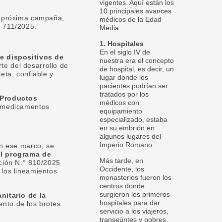
vigentes. Aquí están los
10 principales avances
a próxima campaña,
médicos de la Edad
° 711/2025.
Media.
1. Hospitales
En el siglo IV de
e dispositivos de
nuestra era el concepto
te del desarrollo de
de hospital, es decir, un
eta, confiable y
lugar donde los
pacientes podrían ser
tratados por los
 Productos
médicos con
de medicamentos
equipamiento
especializado, estaba
en su embrión en
algunos lugares del
Imperio Romano.
En ese marco, se
el programa de
Más tarde, en
ución N.° 810/2025
Occidente, los
 los lineamientos
monasterios fueron los
centros donde
surgieron los primeros
nitario de la
hospitales para dar
ento de los brotes
servicio a los viajeros,
transeúntes y pobres.