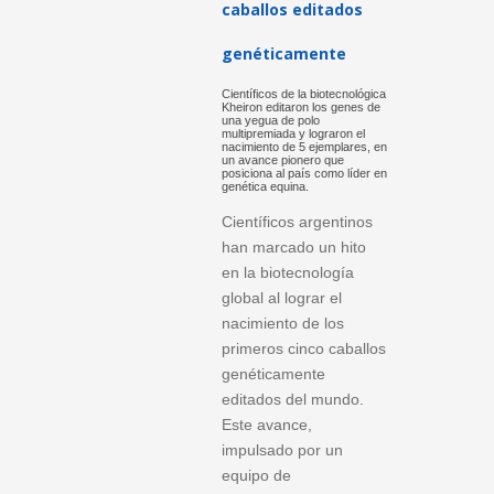
caballos editados
genéticamente
Científicos de la biotecnológica
Kheiron editaron los genes de
una yegua de polo
multipremiada y lograron el
nacimiento de 5 ejemplares, en
un avance pionero que
posiciona al país como líder en
genética equina.
Científicos argentinos
han marcado un hito
en la biotecnología
global al lograr el
nacimiento de los
primeros cinco caballos
genéticamente
editados del mundo.
Este avance,
impulsado por un
equipo de