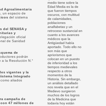
medio tiene sobre la
Edad Media es la de
ad Agroalimentaria
que fueron tiempos
s
, un espacio de
oscuros, con multitud
gicos
del sistema
de calamidades,
poblaciones
analfabetas y un
es del SENASA y
retroceso sustancial en
itarias y
cuanto a los avances
legación oficial
médicos que la
onal de Sanidad
Antigüedad había
aportado. Todo ello no
son más que
esquema de
apriorismos que
roductores podrán
colocan en un puesto
e a la Resolución N.°
de inferioridad a los
tiempos medievales
respecto a otros
les vigentes y la
momentos de la
 Sistema Integrado
Historia. Sin embargo,
l como aliados
un análisis detallado
nos revela que en el
Medievo surgieron
muchos de los logros
era campaña de
de la Medicina que
 con 47 millones de
todavía hoy están