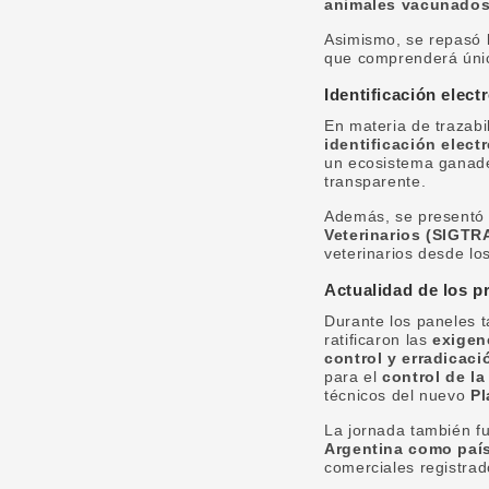
animales vacunados
Asimismo, se repasó 
que comprenderá únic
Identificación ele
En materia de trazabi
identificación elect
un ecosistema ganader
transparente.
Además, se presentó 
Veterinarios (SIGT
veterinarios desde los
Actualidad de los p
Durante los paneles t
ratificaron las
exigen
control y erradicaci
para el
control de l
técnicos del nuevo
Pl
La jornada también f
Argentina como país
comerciales registrad