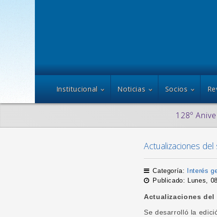
Institucional
Noticias
Socios
Re
128º Anive
Actualizaciones del
Categoría:
Interés g
Publicado: Lunes, 0
Actualizaciones del
Se desarrolló la edic