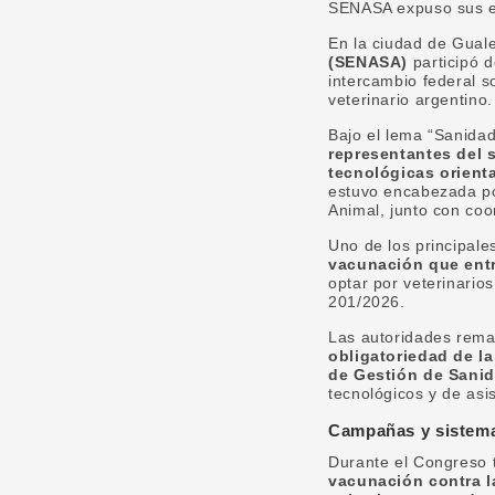
SENASA expuso sus ej
En la ciudad de Gual
(SENASA)
participó 
intercambio federal s
veterinario argentino.
Bajo el lema “Sanidad
representantes del 
tecnológicas orienta
estuvo encabezada por
Animal, junto con coo
Uno de los principale
vacunación que entr
optar por veterinario
201/2026.
Las autoridades rem
obligatoriedad de la
de Gestión de Sanid
tecnológicos y de asi
Campañas y sistema
Durante el Congreso 
vacunación contra l