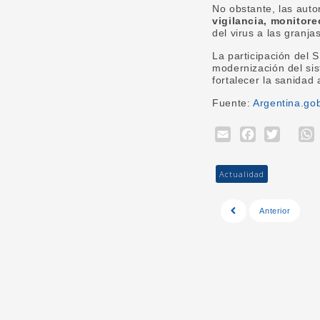
No obstante, las aut
vigilancia, monitor
del virus a las granja
La participación del
modernización del sis
fortalecer la sanidad 
Fuente:
Argentina.go
Email
Face
Twi
Actualidad
Anterior