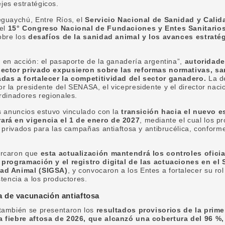
es estratégicos.
eguaychú, Entre Ríos, el
Servicio Nacional de Sanidad y Calid
del
15° Congreso Nacional de Fundaciones y Entes Sanitario
obre los
desafíos de la sanidad animal y los avances estraté
 en acción: el pasaporte de la ganadería argentina”,
autoridad
sector privado expusieron sobre las reformas normativas, san
das a fortalecer la competitividad del sector ganadero.
La de
 la presidente del SENASA, el vicepresidente y el director naci
rdinadores regionales.
s anuncios estuvo vinculado con la
transición hacia el nuevo 
ará en vigencia el 1 de enero de 2027
, mediante el cual los p
s privados para las campañas antiaftosa y antibrucélica, conform
arcaron que
esta actualización mantendrá los controles oficia
 programación y el registro digital de las actuaciones en el
ad Animal (SIGSA)
, y convocaron a los Entes a fortalecer su ro
stencia a los productores.
 de vacunación antiaftosa
también se presentaron los
resultados provisorios de la prim
a fiebre aftosa de 2026, que alcanzó una cobertura del 96 %,