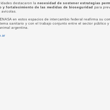
oridades destacaron la
necesidad de sostener estrategias per
eo y fortalecimiento de las medidas de bioseguridad
para prev
s avícolas.
 SENASA en estos espacios de intercambio federal reafirma su co
tema sanitario y con el trabajo conjunto entre el sector público y
animal argentina.
b.ar
book
tter
WhatsApp