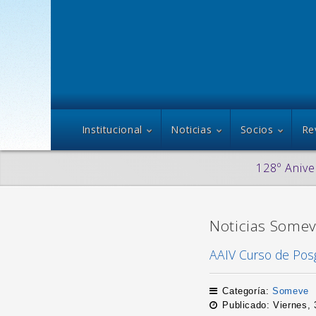
Institucional
Noticias
Socios
Re
128º Anive
Noticias Some
AAIV Curso de Posgr
Categoría:
Someve
Publicado: Viernes,