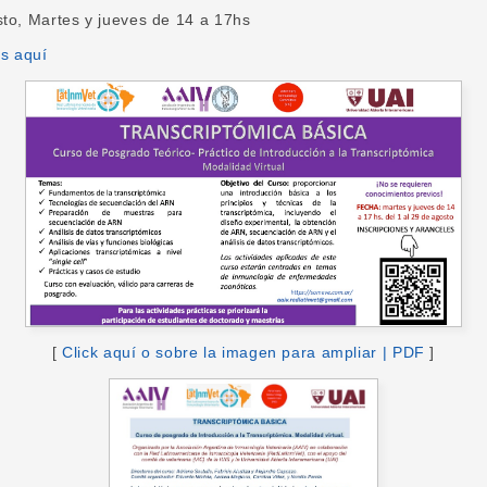
sto, Martes y jueves de 14 a 17hs
es aquí
[
Click aquí o sobre la imagen para ampliar | PDF
]